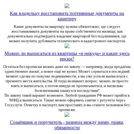
Как владельцу восстановить потерянные документы на
квартиру
Какие документы на квартиру нужны обязательно; где следует
восстанавливать документы на право собственности жилища; как
документально подтвердить владение квартирой без подлинников; где
можно получить дубликаты технического и кадастрового паспортов
Можно ли выписаться из квартиры «в никуда» и какие здесь
риски?
Остаться без прописки можно даже по закону — например, когда продаёшь
единственное жильё, а новое ещё не купил. Может сорваться в последний
момент сделка по покупке недвижимости, а вы уже успели выписаться с
прежнего места жительства. И тогда возникает вопрос: можно ли просто
взять и выписаться, а потом никуда не прописываться, и насколько
болезненными окажутся последствия?
По закону такой вариант возможен. Любой гражданин РФ может прийти в
МФЦ и выписаться. Также можно оформить снятие с регучета через
Госуслуги. Отметку в паспорте вам проставят, и вы станете человеком без
прописки.
Созаёмщик и поручитель - разница между ними, права,
обязанности