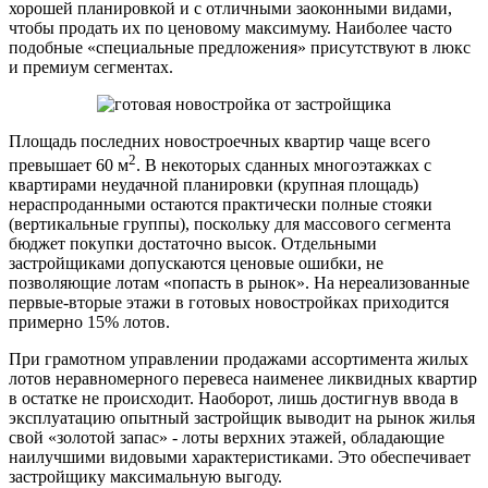
хорошей планировкой и с отличными заоконными видами,
чтобы продать их по ценовому максимуму. Наиболее часто
подобные «специальные предложения» присутствуют в люкс
и премиум сегментах.
Площадь последних новостроечных квартир чаще всего
2
превышает 60 м
. В некоторых сданных многоэтажках с
квартирами неудачной планировки (крупная площадь)
нераспроданными остаются практически полные стояки
(вертикальные группы), поскольку для массового сегмента
бюджет покупки достаточно высок. Отдельными
застройщиками допускаются ценовые ошибки, не
позволяющие лотам «попасть в рынок». На нереализованные
первые-вторые этажи в готовых новостройках приходится
примерно 15% лотов.
При грамотном управлении продажами ассортимента жилых
лотов неравномерного перевеса наименее ликвидных квартир
в остатке не происходит. Наоборот, лишь достигнув ввода в
эксплуатацию опытный застройщик выводит на рынок жилья
свой «золотой запас» - лоты верхних этажей, обладающие
наилучшими видовыми характеристиками. Это обеспечивает
застройщику максимальную выгоду.