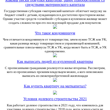
Каковы риски покупки квартиры, ранее приобретенной со
средствами материнского капитала
Государственная субсидия «материнский капитал» облегчает нагрузку на
бюджет семей с детьми, нуждающихся в достаточно просторном жилье.
Однако участие средств «семейной» субсидии в купленном жилище может
создать сложности при его последующей продаже для покупателя.
Что такое кондоминиум
Чем отличается кондоминиум от товарищества; зачем нужно ТСЖ или УК;
какая разница между товариществом и управляющей компанией;
сравнительные плюсы-минусы ТСЖ и УК; когда может быть и ТСЖ, и УК
одновременно.
Как выписать людей из купленной квартиры
С прописанными гражданами реализуется жилье-вторичка. Рассмотрим,
кого из прописанных прежним владельцем можно, а кого невозможно
выписать из свежеприобретенной жилплощади
Как купить квартиру на маткапитал?
Условия долевого строительства 2021
Как работает долевое строительство в 2021 году, что изменилось для
участника долевого строительства с 2018 года, когда эскроу-счета не