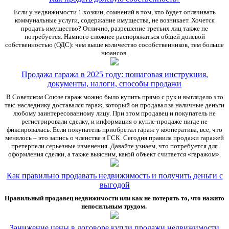
Если у недвижимости 1 хозяин, сомнений в том, кто будет оплачивать
коммунальные услуги, содержание имущества, не возникает. Хочется
продать имущество? Отлично, разрешение третьих лиц также не
потребуется. Намного сложнее распоряжаться общей долевой
собственностью (ОДС): чем выше количество сособственников, тем больше
нюансов.
Продажа гаража в 2025 году: пошаговая инструкция,
документы, налоги, способы продажи
В Советском Союзе гараж можно было купить прямо с рук и выглядело это
так: наследнику доставался гараж, который он продавал за наличные деньги
любому заинтересованному лицу. При этом продавец и покупатель не
регистрировали сделку, и информация о купле-продаже нигде не
фиксировалась. Если покупатель приобретал гараж у кооператива, все, что
менялось – это запись о членстве в ГСК. Сегодня правила продажи гаражей
претерпели серьезные изменения. Давайте узнаем, что потребуется для
оформления сделки, а также выясним, какой объект считается «гаражом».
Как правильно продавать недвижимость и получить деньги с
выгодой
Правильный продавец недвижимости или как не потерять то, что нажито
непосильным трудом.
Занижение цены в договоре купли продажи недвижимости