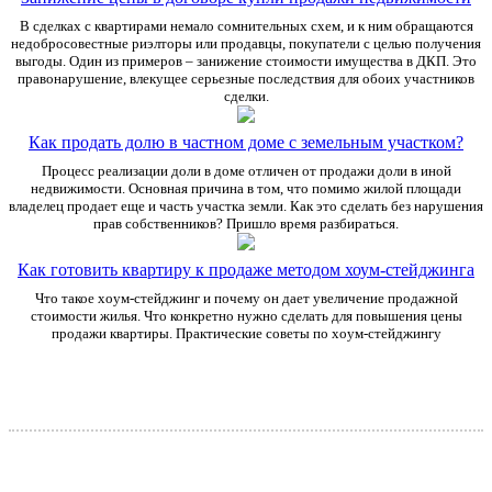
В сделках с квартирами немало сомнительных схем, и к ним обращаются
недобросовестные риэлторы или продавцы, покупатели с целью получения
выгоды. Один из примеров – занижение стоимости имущества в ДКП. Это
правонарушение, влекущее серьезные последствия для обоих участников
сделки.
Как продать долю в частном доме с земельным участком?
Процесс реализации доли в доме отличен от продажи доли в иной
недвижимости. Основная причина в том, что помимо жилой площади
владелец продает еще и часть участка земли. Как это сделать без нарушения
прав собственников? Пришло время разбираться.
Как готовить квартиру к продаже методом хоум-стейджинга
Что такое хоум-стейджинг и почему он дает увеличение продажной
стоимости жилья. Что конкретно нужно сделать для повышения цены
продажи квартиры. Практические советы по хоум-стейджингу