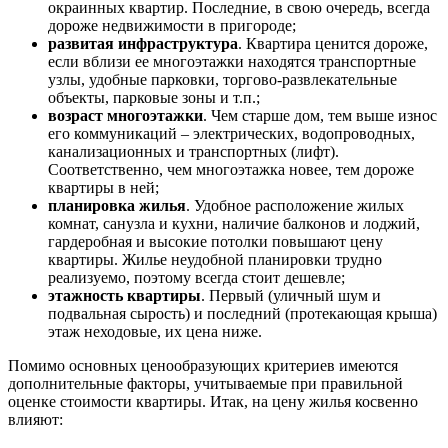
окраинных квартир. Последние, в свою очередь, всегда
дороже недвижимости в пригороде;
развитая инфраструктура
. Квартира ценится дороже,
если вблизи ее многоэтажки находятся транспортные
узлы, удобные парковки, торгово-развлекательные
объекты, парковые зоны и т.п.;
возраст многоэтажки
. Чем старше дом, тем выше износ
его коммуникаций – электрических, водопроводных,
канализационных и транспортных (лифт).
Соответственно, чем многоэтажка новее, тем дороже
квартиры в ней;
планировка жилья
. Удобное расположение жилых
комнат, санузла и кухни, наличие балконов и лоджий,
гардеробная и высокие потолки повышают цену
квартиры. Жилье неудобной планировки трудно
реализуемо, поэтому всегда стоит дешевле;
этажность квартиры
. Первый (уличный шум и
подвальная сырость) и последний (протекающая крыша)
этаж неходовые, их цена ниже.
Помимо основных ценообразующих критериев имеются
дополнительные факторы, учитываемые при правильной
оценке стоимости квартиры. Итак, на цену жилья косвенно
влияют: