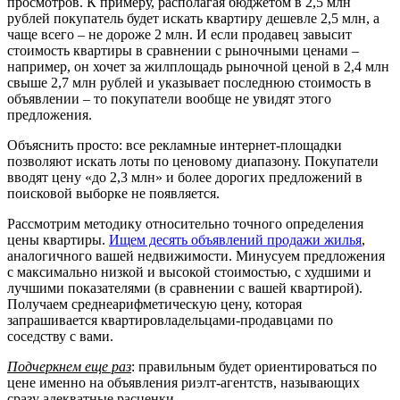
просмотров. К примеру, располагая бюджетом в 2,5 млн
рублей покупатель будет искать квартиру дешевле 2,5 млн, а
чаще всего – не дороже 2 млн. И если продавец завысит
стоимость квартиры в сравнении с рыночными ценами –
например, он хочет за жилплощадь рыночной ценой в 2,4 млн
свыше 2,7 млн рублей и указывает последнюю стоимость в
объявлении – то покупатели вообще не увидят этого
предложения.
Объяснить просто: все рекламные интернет-площадки
позволяют искать лоты по ценовому диапазону. Покупатели
вводят цену «до 2,3 млн» и более дорогих предложений в
поисковой выборке не появляется.
Рассмотрим методику относительно точного определения
цены квартиры.
Ищем десять объявлений продажи жилья
,
аналогичного вашей недвижимости. Минусуем предложения
с максимально низкой и высокой стоимостью, с худшими и
лучшими показателями (в сравнении с вашей квартирой).
Получаем среднеарифметическую цену, которая
запрашивается квартировладельцами-продавцами по
соседству с вами.
Подчеркнем еще раз
: правильным будет ориентироваться по
цене именно на объявления риэлт-агентств, называющих
сразу адекватные расценки.