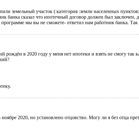
пили земельный участок ( категория :земли населенных пунктов;
ник банка сказал что ипотечный договор должен был заключен, до
в программе мы вы не сможете- ответил нам работник банка. Так
й рождён в 2020 году у меня нет ипотеки и взять не смогу так к
вий?
теку.
в ноябре 2020, но установлено отцовство. Могу ли я без отца пр