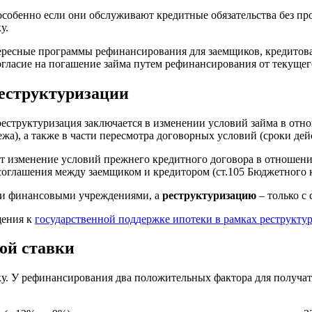
особенно если они обслуживают кредитные обязательства без п
у.
тересные программы рефинансирования для заемщиков, кредитов
гласие на погашение займа путем рефинансирования от текущег
реструктуризации
еструктуризация заключается в изменении условий займа в отн
а), а также в части пересмотра договорных условий (сроки дейс
ет изменение условий прежнего кредитного договора в отношен
оглашения между заемщиком и кредитором (ст.105 Бюджетного к
ми финансовыми учреждениями, а
реструктуризацию
– только с
щения к
государственной поддержке ипотеки в рамках реструкту
ой ставки
ику. У рефинансирования два положительных фактора для получа