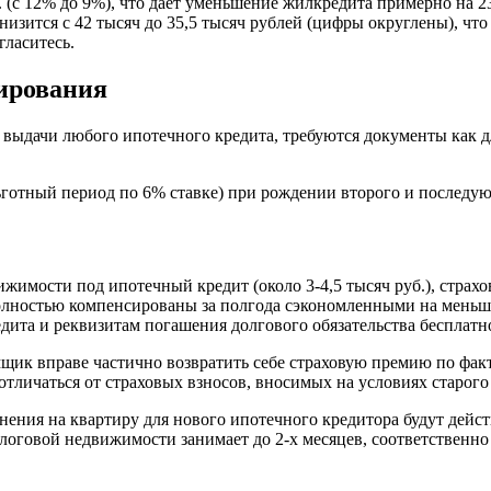
 (с 12% до 9%), что дает уменьшение жилкредита примерно на 23%
низится с 42 тысяч до 35,5 тысяч рублей (цифры округлены), чт
гласитесь.
ирования
ыдачи любого ипотечного кредита, требуются документы как для
готный период по 6% ставке) при рождении второго и последу
ижимости под ипотечный кредит (около 3-4,5 тысяч руб.), стра
 полностью компенсированы за полгода сэкономленными на мень
едита и реквизитам погашения долгового обязательства бесплатн
мщик вправе частично возвратить себе страховую премию по фак
отличаться от страховых взносов, вносимых на условиях старого
енения на квартиру для нового ипотечного кредитора будут де
алоговой недвижимости занимает до 2-х месяцев, соответственн