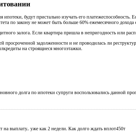
итовании
я ипотеки, будут пристально изучать его платежеспособность. 
тета по закону не может быть больше 60% ежемесячного дохода с
дитного залога. Если квартира пришла в непригодность или расп
ей просроченной задолженности и не проводилась ли реструктури
илкредиты на строящиеся многоэтажки.
сновного долга по ипотеки супруги воспользовались данной про
т на выплату.. уже как 2 недели. Как долго ждать вплот450т