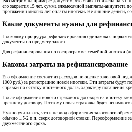
Рассмотрим на примере: допустим, что ставка снижена на 3 п.п.
его закрытия 15 лет, сумма ежемесячной выплаты-аннуитета по
протяжении многих лет оплаты ипотеки. Не лишние деньги, со
Какие документы нужны для рефинанс
Поскольку процедура рефинансирования одинакова с порядком в
документы по предмету залога.
Для рефинансирования по госпрограмме семейной ипотеки (ль
Каковы затраты на рефинансирование
Его оформление состоит из расходов по оценке залоговой недв
1000 руб.) за регистрацию новой ипотеки. Эти затраты будут
справки по остатку ипотечного долга, характеру погашения кр
После оформления нового страхового договора на ипотеку зае
прежнему договору. Поэтому новая страховка будет ненамного 
Нужно учитывать, что в период оформления залогового обрем
обычно 1,5-2 п.п. сверх договорной ставки. Переоформление з
двухмесячного срока.