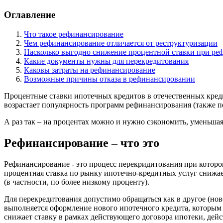
Оглавление
Что такое рефинансирование
Чем рефинансирование отличается от реструктуризации
Насколько выгодно снижение процентной ставки при р
Какие документы нужны для перекредитования
Каковы затраты на рефинансирование
Возможные причины отказа в рефинансировании
Процентные ставки ипотечных кредитов в отечественных кред
возрастает популярность программ рефинансирования (также п
А раз так – на процентах можно и нужно сэкономить, уменьшая
Рефинансирование – что это
Рефинансирование - это процесс перекридитования при котор
процентная ставка по рынку ипотечно-кредитных услуг снижае
(в частности, по более низкому проценту).
Для перекредитования допустимо обращаться как в другое (но
выполняется оформление нового ипотечного кредита, которым
снижает ставку в рамках действующего договора ипотеки, дей