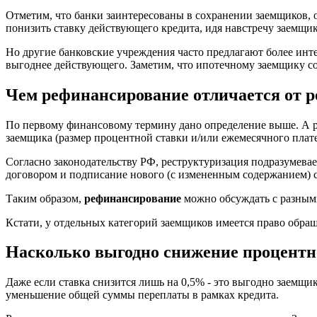
Отметим, что банки заинтересованы в сохранении заемщиков, 
понизить ставку действующего кредита, идя навстречу заемщик
Но другие банковские учреждения часто предлагают более ин
выгоднее действующего. Заметим, что ипотечному заемщику со
Чем рефинансирование отличается от 
По первому финансовому термину дано определение выше. А р
заемщика (размер процентной ставки и/или ежемесячного платеж
Согласно законодательству РФ, реструктуризация подразумева
договором и подписание нового (с измененным содержанием) с
Таким образом,
рефинансирование
можно обсуждать с разны
Кстати, у отдельных категорий заемщиков имеется право обра
Насколько выгодно снижение процентн
Даже если ставка снизится лишь на 0,5% - это выгодно заемщ
уменьшение общей суммы переплаты в рамках кредита.