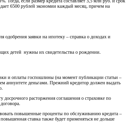
. Тогда, если размер кредита составляет 3,5 млн руб. и срок
о дает 6500 рублей экономии каждый месяц, причем на
 одобрения заявки на ипотеку – справка о доходах и
ющих детей нужны их свидетельства о рождении.
ховки и оплаты госпошлины (на момент публикации статьи –
шем аннуитете деньгами. Прежний кредитор должен выдать
о.
ту досрочного расторжения соглашения о страховке по
 договора.
йствовать повышенные проценты по обслуживанию кредита –
о повышенная ставка также будет применяться не дольше