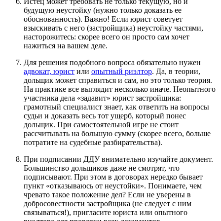
Истец может требовать не только текущую, но и
будущую неустойку (нужно только доказать ее
обоснованность). Важно! Если юрист советует
взыскивать с него (застройщика) неустойку частями,
насторожитесь: скорее всего он просто сам хочет
нажиться на вашем деле.
Для решения подобного вопроса обязательно нужен
адвокат, юрист
или
опытный риэлтор
. Да, в теории,
дольщик может справиться и сам, но это только теория.
На практике все выглядит несколько иначе. Неопытного
участника дела «задавит» юрист застройщика:
грамотный специалист знает, как ответить на вопросы
судьи и доказать весь тот ущерб, который понес
дольщик. При самостоятельной игре не стоит
рассчитывать на большую сумму (скорее всего, больше
потратите на судебные разбирательства).
При подписании ДДУ внимательно изучайте документ.
Большинство дольщиков даже не смотрят, что
подписывают. При этом в договорах нередко бывает
пункт «отказываюсь от неустойки». Понимаете, чем
чревато такое положение дел? Если не уверены в
добросовестности застройщика (не следует с ним
связываться!), пригласите юриста или опытного