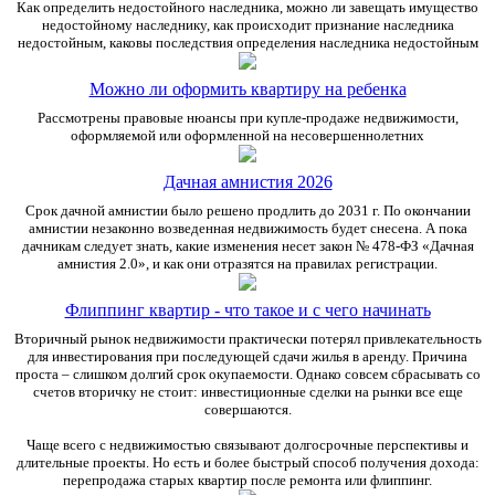
Как определить недостойного наследника, можно ли завещать имущество
недостойному наследнику, как происходит признание наследника
недостойным, каковы последствия определения наследника недостойным
Можно ли оформить квартиру на ребенка
Рассмотрены правовые нюансы при купле-продаже недвижимости,
оформляемой или оформленной на несовершеннолетних
Дачная амнистия 2026
Срок дачной амнистии было решено продлить до 2031 г. По окончании
амнистии незаконно возведенная недвижимость будет снесена. А пока
дачникам следует знать, какие изменения несет закон № 478-ФЗ «Дачная
амнистия 2.0», и как они отразятся на правилах регистрации.
Флиппинг квартир - что такое и с чего начинать
Вторичный рынок недвижимости практически потерял привлекательность
для инвестирования при последующей сдачи жилья в аренду. Причина
проста – слишком долгий срок окупаемости. Однако совсем сбрасывать со
счетов вторичку не стоит: инвестиционные сделки на рынки все еще
совершаются.
Чаще всего с недвижимостью связывают долгосрочные перспективы и
длительные проекты. Но есть и более быстрый способ получения дохода:
перепродажа старых квартир после ремонта или флиппинг.