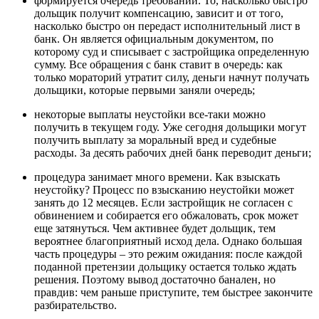
формируется очередь требований. То, насколько быстро
дольщик получит компенсацию, зависит и от того,
насколько быстро он передаст исполнительный лист в
банк. Он является официальным документом, по
которому суд и списывает с застройщика определенную
сумму. Все обращения с банк ставит в очередь: как
только мораторий утратит силу, деньги начнут получать
дольщики, которые первыми заняли очередь;
некоторые выплаты неустойки все-таки можно
получить в текущем году. Уже сегодня дольщики могут
получить выплату за моральный вред и судебные
расходы. За десять рабочих дней банк переводит деньги;
процедура занимает много времени. Как взыскать
неустойку? Процесс по взысканию неустойки может
занять до 12 месяцев. Если застройщик не согласен с
обвинением и собирается его обжаловать, срок может
еще затянуться. Чем активнее будет дольщик, тем
вероятнее благоприятный исход дела. Однако большая
часть процедуры – это режим ожидания: после каждой
поданной претензии дольщику остается только ждать
решения. Поэтому вывод достаточно банален, но
правдив: чем раньше приступите, тем быстрее закончите
разбирательство.