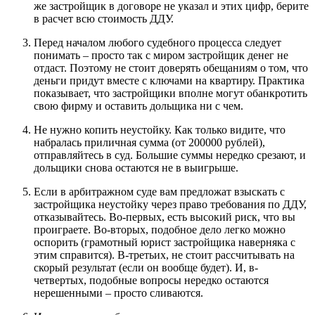
же застройщик в договоре не указал и этих цифр, берите
в расчет всю стоимость ДДУ.
Перед началом любого судебного процесса следует
понимать – просто так с миром застройщик денег не
отдаст. Поэтому не стоит доверять обещаниям о том, что
деньги придут вместе с ключами на квартиру. Практика
показывает, что застройщики вполне могут обанкротить
свою фирму и оставить дольщика ни с чем.
Не нужно копить неустойку. Как только видите, что
набралась приличная сумма (от 200000 рублей),
отправляйтесь в суд. Большие суммы нередко срезают, и
дольщики снова остаются не в выигрыше.
Если в арбитражном суде вам предложат взыскать с
застройщика неустойку через право требования по ДДУ,
отказывайтесь. Во-первых, есть высокий риск, что вы
проиграете. Во-вторых, подобное дело легко можно
оспорить (грамотный юрист застройщика наверняка с
этим справится). В-третьих, не стоит рассчитывать на
скорый результат (если он вообще будет). И, в-
четвертых, подобные вопросы нередко остаются
нерешенными – просто сливаются.