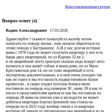
Консультационная группа
Вопрос-ответ
(4)
Вадим Александрович
17.03.2026
Здравствуйте ! скажите пожалуйста жалобу хотим
написать по поводу жилья , нам сказали обратиться по
этому поводу у Бастрыкину. А.И.у нас долгая история
мама с 1978 года не может получить квартиру у нее есть
барак двух квартирный, по ул Кирова 32 кв 2,
и он аварийный ленту красную сказали надо вокруг него
натянуть и она живёт сейчас в моем доме, по ул Мало
Крестьянская дом 14, но он тоже аварийный и есть
экспертизы документальные, и в нем очень холодно так
как он горел и мы его малость подвастоновили балки
провисели , и скоро упадет потолок боимся меня
поставили на очередь под номером 30 , маму 29 я как то
писал в представителям кремля ее как бы поставили на
очередь 28 мама на пенсии уже и молодости не может
добиться квартиры благоустроенной она стояла на
очереди но в 2022 году вообще сняли а та квартира
которую ей давали от организации она аварийная и из за