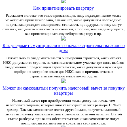
Как приватизировать квартиру
Расскажем в статье что такое приватизация, кому подходит, какое жилье
может быть приватизировано, а какое нет, какие документы необходимо
подать, как проходит сам процесс, стоимость процедуры, почему могут
отказать, что делать если кто-то не согласен, в тюрьме, или владелец сирота,
как приватизировать служебную квартиру и пр.
Как уведомить муниципалитет о начале строительства жилого
дома
Обязательно ли уведомлять власти о намерении строиться, какой объект
ИЖС допускается строить на частном земельном участке, где взять шаблон
уведомления о предстоящем строительстве, какие документы нужны для
одобрения застройки земли для ИЖС, какие причины отказа в
строительстве жилого малоэтажного дома
Может ли самозанятый получить налоговый вычет за покупку
квартиры
Налоговый вычет при приобретении жилья доступен только тем
налогоплательщикам, которые вносят в бюджет налог в размере 13 % от
дохода. Так как самозанятые платят другой налог, получить налоговый
вычет на покупку квартиры только с самозанятости они не могут. В этой
статье разберем, при каких обстоятельствах и как самозанятые могут
воспользоваться вычетом и сократить свои расходы.