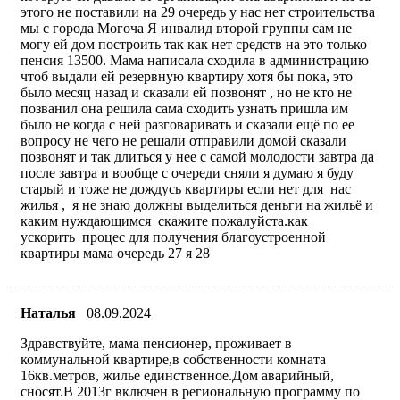
этого не поставили на 29 очередь у нас нет строительства
мы с города Могоча Я инвалид второй группы сам не
могу ей дом построить так как нет средств на это только
пенсия 13500. Мама написала сходила в администрацию
чтоб выдали ей резервную квартиру хотя бы пока, это
было месяц назад и сказали ей позвонят , но не кто не
позванил она решила сама сходить узнать пришла им
было не когда с ней разговаривать и сказали ещё по ее
вопросу не чего не решали отправили домой сказали
позвонят и так длиться у нее с самой молодости завтра да
после завтра и вообще с очереди сняли я думаю я буду
старый и тоже не дождусь квартиры если нет для нас
жилья , я не знаю должны выделиться деньги на жильё и
каким нуждающимся скажите пожалуйста.как
ускорить процес для получения благоустроенной
квартиры мама очередь 27 я 28
Наталья
08.09.2024
Здравствуйте, мама пенсионер, проживает в
коммунальной квартире,в собственности комната
16кв.метров, жилье единственное.Дом аварийный,
сносят.В 2013г включен в региональную программу по