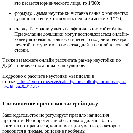
это касается юридического лица, то 1/300;
формулу. Сумма неустойки = ставка банка х количество
суток просрочки х стоимость недвижимости х 1/150;
ставку. Ее можно узнать на официальном сайте банка.
При желании дольщики могут воспользоваться онлайн-
калькуляторами для автоматического подсчета размера
неустойки с учетом количества дней и верной ключевой
ставки.
Также вы можете онлайн рассчитать размер неустойки по
ДДУ в приведенном ниже калькуляторе:
Подробно о рассчете неустойки мы писали в
статье:
https://avprrb.ru/servis/calculyators/kalkulyator-neustoyki-
po-ddu-st-6-214-fz/
Составление претензии застройщику
Законодательство не регулирует правило написания
претензии. Но в претензии обязательно должны быть
контакты отправителя, копии всех документов, о которых
говорится в письме, описание проблемы.