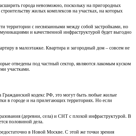
 Расширить города невозможно, поскольку на пригородных
строительству жилых комплексов на участках, на которых
йти территории с несвязанными между собой застройками, но
ммуникациями и качественной инфраструктурой будет выгодно
вартиру в малоэтажке. Квартира и загородный дом – совсем не
торые отведены под частный сектор, являются лакомым куском
ими участками.
 на Гражданский кодекс РФ, это могут быть любые жилые
тки в городе и на прилегающих территориях. Но если
зования (деревни, села) и СНТ с плохой инфраструктурой. В
ется половиной дела.
редостаточно в Новой Москве. С этой же точки зрения