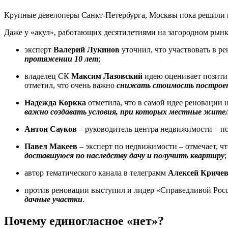
Крупные девелоперы Санкт-Петербурга, Москвы пока решили в
Даже у «акул», работающих десятилетиями на загородном рынк
эксперт
Валерий Лукинов
уточнил, что участвовать в р
протяжении 10 лет
;
владелец СК
Максим Лазовский
идею оценивает позитив
отметил, что очень важно
снижать стоимость построенн
Надежда Коркка
отметила, что в самой идее реновации 
важно создавать условия, при которых местные жител
Антон Сауков
– руководитель центра недвижимости – по
Павел Макеев
– эксперт по недвижимости – отмечает, ч
доставшуюся по наследству дачу и получить квартиру
;
автор тематического канала в телеграмм
Алексей Криче
против реновации выступил и лидер «Справедливой Ро
дачные участки
.
Почему единогласное «нет»?