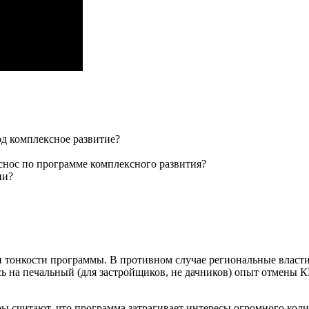
од комплексное развитие?
 снос по программе комплексного развития?
ии?
и тонкости программы. В противном случае региональные власти 
сь на печальный (для застройщиков, не дачников) опыт отмены К
ры считают, что программа затрагивает интересы огромного кол