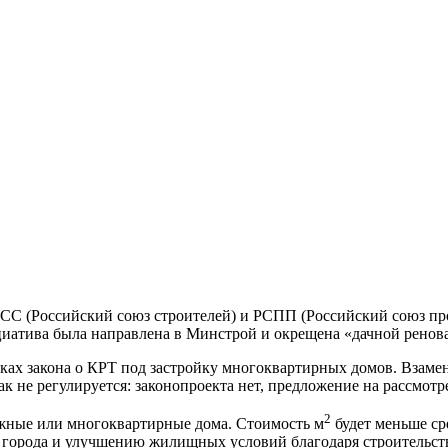
СС (Российский союз строителей) и РСПП (Российский союз про
циатива была направлена в Минстрой и окрещена «дачной ренов
ках закона о КРТ под застройку многоквартирных домов. Взамен
 не регулируется: законопроекта нет, предложение на рассмотр
2
ажные или многоквартирные дома. Стоимость м
будет меньше ср
ы города и улучшению жилищных условий благодаря строительст