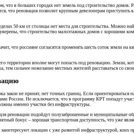
ом, что в больших городах нет земель под строительство домов.
ся, что реновация позволит крупным девелоперам приступить к 
делах 50 км от столицы нет места для строительства. Можно на
 уверены, что строительство малоэтажных домов с хорошими ко
ачит, что россияне согласятся променять шесть соток земли на к
его территории вполне могут попасть под реновацию. Земли, ко
ка, тем сильнее нежелание местных жителей расставаться со сво
вацию
ока закон не принят, нет точных границ. Если ориентироваться
ами России. Не исключается, что в программу КРТ попадут учас
олжны именно участки без инфраструктуры.
для реновации подойдут полузаброшенные и муниципальные обра
иятный бонус – хорошая транспортная доступность, что уже явля
 заинтересуют локации с уже развитой инфраструктурой, коих п