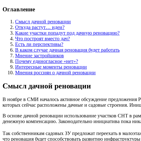
Оглавление
Смысл дачной реновации
Откуда растут… идеи?
Какие участки попадут под дачную реновацию?
Что построят вместо дач?
Есть ли перспективы?
В каком случае дачная реновация будет работать
Мнение застройщиков
Почему единогласное «нет»?
Интересные моменты реновации
Мнения россиян о дачной реновации
Смысл дачной реновации
В ноябре в СМИ началось активное обсуждение предложения Р
которых сейчас расположены дачные и садовые строения. Ини
В основе дачной реновации использование участков СНТ в рам
денежную компенсацию. Законодательно инициатива пока никак
Так собственникам садовых ЗУ предложат переехать в малоэт
что реновация будет способствовать развитию инфраструктур