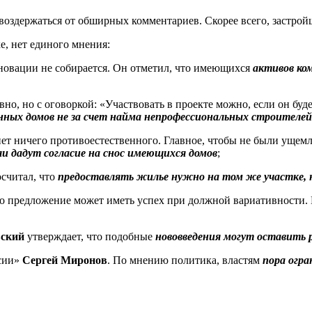
оздержаться от обширных комментариев. Скорее всего, застрой
е, нет единого мнения:
еновации не собирается. Он отметил, что имеющихся
активов ко
но, но с оговоркой: «Участвовать в проекте можно, если он буд
ых домов не за счет найма непрофессиональных строителей
нет ничего противоестественного. Главное, чтобы не были уще
и дадут согласие на снос имеющихся домов
;
считал, что
предоставлять жилье нужно на том же участке, н
то предложение может иметь успех при должной вариативности.
вский
утверждает, что подобные
нововведения могут оставить р
ссии»
Сергей Миронов
. По мнению политика, властям
пора огр