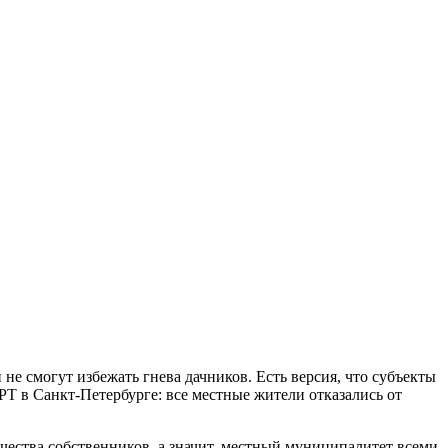
не смогут избежать гнева дачников. Есть версия, что субъекты
РТ в Санкт-Петербурге: все местные жители отказались от
ичества собственников, а значит, местный муниципалитет всеми