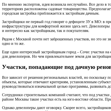
По мнению экспертов, идея возникла неслучайно. Все дело в т
территориях расположены садовые товарищества. Предполагает
городская застройка приближается к застройкам дачным.
Застройщики не первый год говорят о дефиците ЗУ в МО: в пре
инфраструктуры для комфортной жизни здесь нет. Девелоперы
и интересно как застройщикам, так и покупателям.
Рядом с Москвой почти нет заброшенных участков, но это не зн
одно и то же.
Еще один интересный застройщикам город – Сочи: участки на 
для девелоперов. Но чем привлекательнее земля для застройщи
Участки, попадающие под дачную рено
Все зависит от решения региональных властей, но поскольку п
объекты, которые отвечают критериям, установленным субъект
руководствоваться изначальной целью программы, развивать д
Сотрудники строительных компаний считают, что под участки 
районе Москвы такие участки есть на юго-востоке области. Пр
Однако девелоперы дают оговорку. Скорее всего, застройщиков