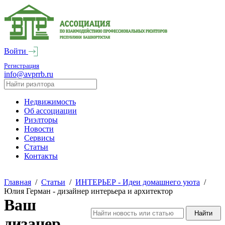
Войти
Регистрация
info@avprrb.ru
Недвижимость
Об ассоциации
Риэлторы
Новости
Сервисы
Статьи
Контакты
Главная
/
Статьи
/
ИНТЕРЬЕР - Идеи домашнего уюта
/
Юлия Герман - дизайнер интерьера и архитектор
Ваш
дизанер