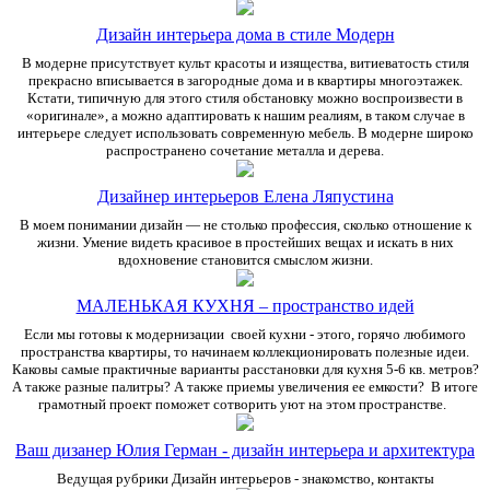
Дизайн интерьера дома в стиле Модерн
В модерне присутствует культ красоты и изящества, витиеватость стиля
прекрасно вписывается в загородные дома и в квартиры многоэтажек.
Кстати, типичную для этого стиля обстановку можно воспроизвести в
«оригинале», а можно адаптировать к нашим реалиям, в таком случае в
интерьере следует использовать современную мебель. В модерне широко
распространено сочетание металла и дерева.
Дизайнер интерьеров Елена Ляпустина
В моем понимании дизайн — не столько профессия, сколько отношение к
жизни. Умение видеть красивое в простейших вещах и искать в них
вдохновение становится смыслом жизни.
МАЛЕНЬКАЯ КУХНЯ – пространство идей
Если мы готовы к модернизации своей кухни - этого, горячо любимого
пространства квартиры, то начинаем коллекционировать полезные идеи.
Каковы самые практичные варианты расстановки для кухня 5-6 кв. метров?
А также разные палитры? А также приемы увеличения ее емкости? В итоге
грамотный проект поможет сотворить уют на этом пространстве.
Ваш дизанер Юлия Герман - дизайн интерьера и архитектура
Ведущая рубрики Дизайн интерьеров - знакомство, контакты