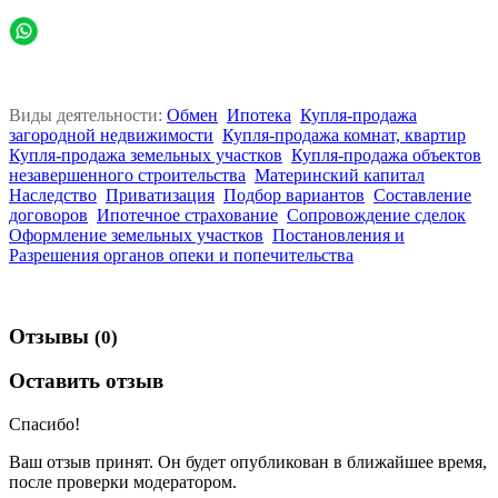
Виды деятельности:
Обмен
Ипотека
Купля-продажа
загородной недвижимости
Купля-продажа комнат, квартир
Купля-продажа земельных участков
Купля-продажа объектов
незавершенного строительства
Материнский капитал
Наследство
Приватизация
Подбор вариантов
Составление
договоров
Ипотечное страхование
Сопровождение сделок
Оформление земельных участков
Постановления и
Разрешения органов опеки и попечительства
Отзывы
(0)
Оставить отзыв
Спасибо!
Ваш отзыв принят. Он будет опубликован в ближайшее время,
после проверки модератором.