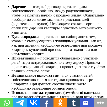
Дарение
– выгодный договор передачи права
собственности, особенно, между родственниками,
чтобы не платить налоги с продажи жилья. Обязательно
необходимо согласие законных представителей
(родителей, опекунов). Необходимо согласие органов
опеки при дарении квартиры с участием материнского
капитала.
Купля-продажа
– органы опеки наблюдают за тем,
чтобы не было ухудшения жилищных условий. Так же,
как при дарении, необходимо разрешение при продаже
квартиры, купленной при помощи маткапитала или
ипотечного кредита.
Приватизация
– проводится обязательно с участием
детей, зарегистрированных по этому адресу. Продажа
приватизированной квартиры происходит тоже с учётом
позиции органов опеки.
Нотариальное присутствие
– при участии детей-
собственников жилья все сделки проводятся через
нотариуса. При долевой собственности часто
необходимо разрешение органов опеки.
Использование материнского (семейного) капитала
–
предполагает обязательное выделение доли всем членам
семьи. В сомнительных случаях органы опеки
проверяют состояние жилья и возможность проживания