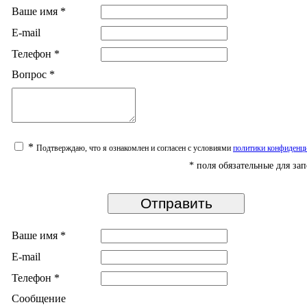
Ваше имя
*
E-mail
Телефон
*
Вопрос
*
*
Подтверждаю, что я ознакомлен и согласен с условиями
политики конфиденц
*
поля обязательные для за
Ваше имя
*
E-mail
Телефон
*
Сообщение