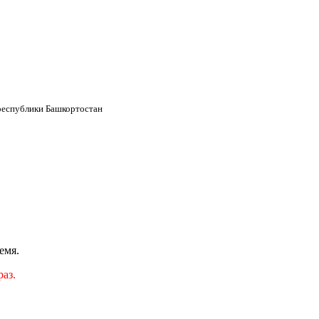
республики Башкортостан
емя.
аз.