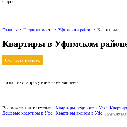
Спрос
Главная
/
Недвижимость
/
Уфимский район
/
Квартиры
Квартиры в Уфимском район
Скопировать ссылку
По вашему запросу ничего не найдено
Отменить условия поиска
Вас может заинтересовать:
Квартиры недорого в Уфе
|
Квартиры
Дешевые квартиры в Уфе
|
Квартиры эконом в Уфе
посмотреть 