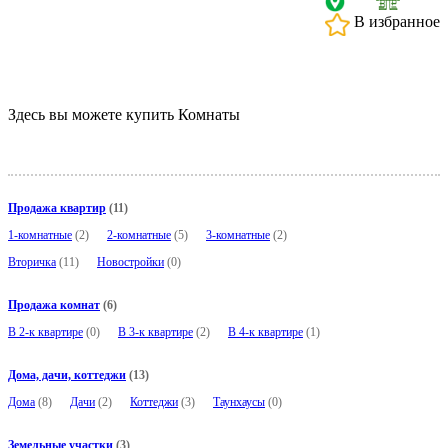
В избранное
Здесь вы можете купить Комнаты
Продажа квартир
(11)
1-комнатные
(2)
2-комнатные
(5)
3-комнатные
(2)
Вторичка
(11)
Новостройки
(0)
Продажа комнат
(6)
В 2-к квартире
(0)
В 3-к квартире
(2)
В 4-к квартире
(1)
Дома, дачи, коттеджи
(13)
Дома
(8)
Дачи
(2)
Коттеджи
(3)
Таунхаусы
(0)
Земельные участки
(3)