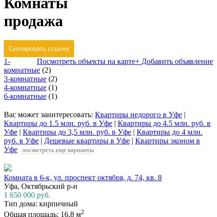
Комнаты
продажа
Скопировать ссылку
1-
Посмотреть объекты на карте
+ Добавить объявление
комнатные
(2)
3-комнатные
(2)
4-комнатные
(1)
6-комнатные
(1)
Вас может заинтересовать:
Квартиры недорого в Уфе
|
Квартиры до 1.5 млн. руб. в Уфе
|
Квартиры до 4.5 млн. руб. в
Уфе
|
Квартиры до 3,5 млн. руб. в Уфе
|
Квартиры до 4 млн.
руб. в Уфе
|
Дешевые квартиры в Уфе
|
Квартиры эконом в
Уфе
посмотреть еще варианты
Комната в 6-к, ул. проспект октября, д. 74, кв. 8
Уфа, Октябрьский р-н
1 650 000
руб.
Тип дома: кирпичный
2
Общая площадь: 16,8 м