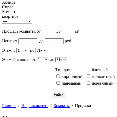
Аренда
Спрос
Комнат в
квартире:
2
Площадь комнаты: от
до
м
Цена: от
до
руб.
Этаж: c
по
Этажей в доме: от
до
Тип дома:
блочный
кирпичный
монолитный
панельный
деревянный
Отменить
Главная
/
Недвижимость
/
Комнаты
/
Продажа