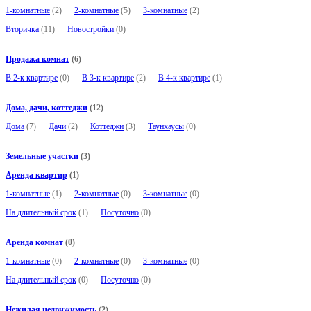
1-комнатные
(2)
2-комнатные
(5)
3-комнатные
(2)
Вторичка
(11)
Новостройки
(0)
Продажа комнат
(6)
В 2-к квартире
(0)
В 3-к квартире
(2)
В 4-к квартире
(1)
Дома, дачи, коттеджи
(12)
Дома
(7)
Дачи
(2)
Коттеджи
(3)
Таунхаусы
(0)
Земельные участки
(3)
Аренда квартир
(1)
1-комнатные
(1)
2-комнатные
(0)
3-комнатные
(0)
На длительный срок
(1)
Посуточно
(0)
Аренда комнат
(0)
1-комнатные
(0)
2-комнатные
(0)
3-комнатные
(0)
На длительный срок
(0)
Посуточно
(0)
Нежилая недвижимость
(2)