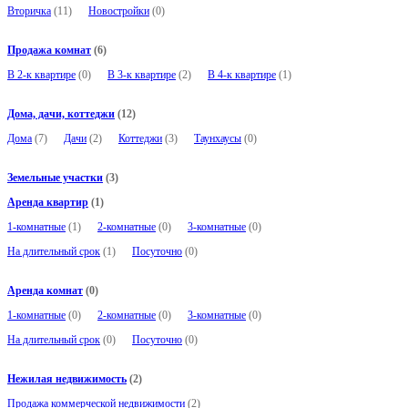
Вторичка
(11)
Новостройки
(0)
Продажа комнат
(6)
В 2-к квартире
(0)
В 3-к квартире
(2)
В 4-к квартире
(1)
Дома, дачи, коттеджи
(12)
Дома
(7)
Дачи
(2)
Коттеджи
(3)
Таунхаусы
(0)
Земельные участки
(3)
Аренда квартир
(1)
1-комнатные
(1)
2-комнатные
(0)
3-комнатные
(0)
На длительный срок
(1)
Посуточно
(0)
Аренда комнат
(0)
1-комнатные
(0)
2-комнатные
(0)
3-комнатные
(0)
На длительный срок
(0)
Посуточно
(0)
Нежилая недвижимость
(2)
Продажа коммерческой недвижимости
(2)