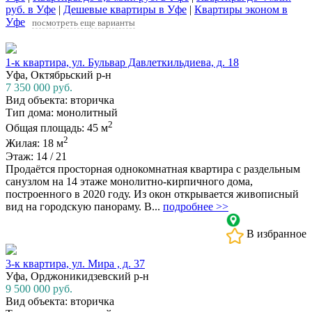
руб. в Уфе
|
Дешевые квартиры в Уфе
|
Квартиры эконом в
Уфе
посмотреть еще варианты
1-к квартира, ул. Бульвар Давлеткильдиева, д. 18
Уфа, Октябрьский р-н
7 350 000
руб.
Вид объекта: вторичка
Тип дома: монолитный
2
Общая площадь: 45 м
2
Жилая: 18 м
Этаж: 14 / 21
Продаётся просторная однокомнатная квартира с раздельным
санузлом на 14 этаже монолитно-кирпичного дома,
построенного в 2020 году. Из окон открывается живописный
вид на городскую панораму. В...
подробнее >>
В избранное
3-к квартира, ул. Мира , д. 37
Уфа, Орджоникидзевский р-н
9 500 000
руб.
Вид объекта: вторичка