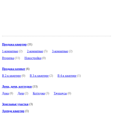
Отменить условия поиска
Продажа квартир
(11)
1-комнатные
(2)
2-комнатные
(5)
3-комнатные
(2)
Вторичка
(11)
Новостройки
(0)
Продажа комнат
(6)
В 2-к квартире
(0)
В 3-к квартире
(2)
В 4-к квартире
(1)
Дома, дачи, коттеджи
(13)
Дома
(8)
Дачи
(2)
Коттеджи
(3)
Таунхаусы
(0)
Земельные участки
(3)
Аренда квартир
(1)