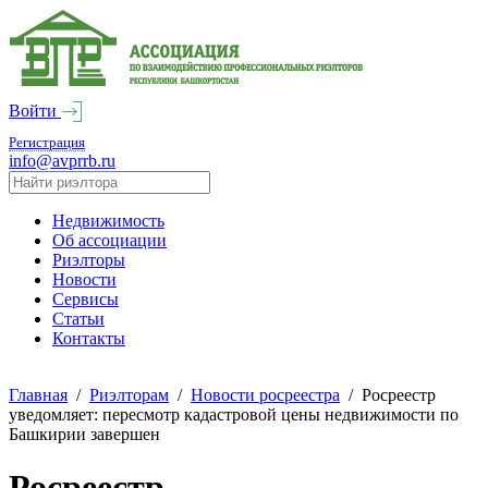
Войти
Регистрация
info@avprrb.ru
Недвижимость
Об ассоциации
Риэлторы
Новости
Сервисы
Статьи
Контакты
Главная
/
Риэлторам
/
Новости росреестра
/
Росреестр
уведомляет: пересмотр кадастровой цены недвижимости по
Башкирии завершен
Росреестр