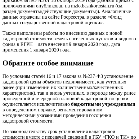
приказом за №1443 от 18 октября 2019 года (данный приказ с
приложениями опубликован на mzio.bashkortostan.ru (см.
раздел документы/действующие документы)). Аналогичные
данные отражены на сайте Росреестра, в разделе «Фонд
данных государственной кадастровой оценки».
Также выполнены работы по внесению данных о новой
кадастровой стоимости земель населенных пунктов и водного
фонда в ЕГРН – дата внесения 9 января 2020 года, дата
применения 1 января 2020 года.
Обратите особое внимание
По условиям статей 16 и 17 закона за №237-ФЗ установление
кадастровой цены объектов недвижимости, как учтенных
ранее (при изменении их количественных/качественных
характеристик), так и вновь учтенных, в периоде между ранее
проведенной и очередной плановой кадастровой госценки
осуществляется исключительно
бюджетными учреждениями
в определенном порядке, регламентированном
методическими указаниями проведения госоценки
кадастровой стоимости.
По законодательству срок установления кадастровой
стоимости вместе с передачей сведений в ГБУ «ГКО и ТИ» по