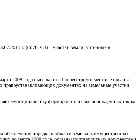
.2015 г. (ст.70, ч.3) – участки земли, учтенные в
марта 2008 года высылаются Росреестром в местные органы
 о правоустанавливающих документах на земельные участки,
зволяет муниципалитету формировать из высвобожденных таким
на обеспечения порядка в области земельно-имущественных
кших до марта 2008 года, обязаны подтвердить их документами