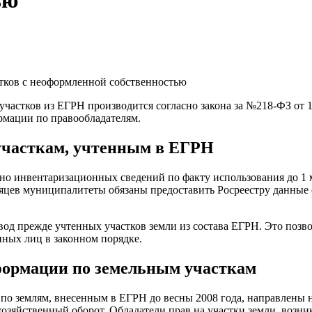
ью
астков из ЕГРН производится согласно закона за №218-ФЗ от 13.07
ормации по правообладателям.
 участкам, учтенным в ЕГРН
но инвентаризационных сведений по факту использования до 1 
есяцев муниципалитеты обязаны предоставить Росреестру данные
ывод прежде учтенных участков земли из состава ЕГРН. Это по
иных лиц в законном порядке.
формации по земельным участкам
по землям, внесенным в ЕГРН до весны 2008 года, направлены 
озяйственный оборот. Обладатели прав на участки земли, возни