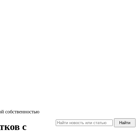
ной собственностью
тков с