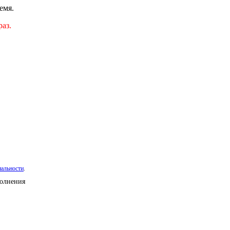
емя.
аз.
иальности
.
полнения