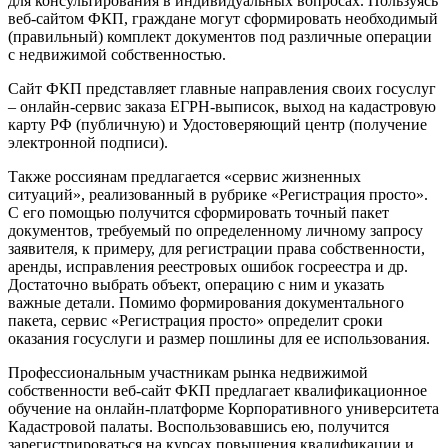
для консультирования в индивидуальных вопросах. Пользуясь
веб-сайтом ФКП, граждане могут сформировать необходимый
(правильный) комплект документов под различные операции
с недвижимой собственностью.
Сайт ФКП представляет главные направления своих госуслуг
– онлайн-сервис заказа ЕГРН-выписок, выход на кадастровую
карту РФ (публичную) и Удостоверяющий центр (получение
электронной подписи).
Также россиянам предлагается «сервис жизненных
ситуаций», реализованный в рубрике «Регистрация просто».
С его помощью получится сформировать точный пакет
документов, требуемый по определенному личному запросу
заявителя, к примеру, для регистрации права собственности,
аренды, исправления реестровых ошибок госреестра и др.
Достаточно выбрать объект, операцию с ним и указать
важные детали. Помимо формирования документального
пакета, сервис «Регистрация просто» определит сроки
оказания госуслуги и размер пошлины для ее использования.
Профессиональным участникам рынка недвижимой
собственности веб-сайт ФКП предлагает квалификационное
обучение на онлайн-платформе Корпоративного университета
Кадастровой палаты. Воспользовавшись ею, получится
зарегистрироваться на курсах повышения квалификации и