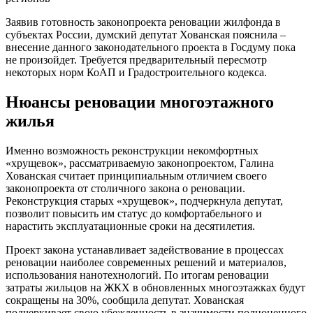
Заявив готовность законопроекта реновации жилфонда в
субъектах России, думский депутат Хованская пояснила –
внесение данного законодательного проекта в Госдуму пока
не произойдет. Требуется предварительный пересмотр
некоторых норм КоАП и Градостроительного кодекса.
Нюансы реновации многоэтажного
жилья
Именно возможность реконструкции некомфортных
«хрущевок», рассматриваемую законопроектом, Галина
Хованская считает принципиальным отличием своего
законопроекта от столичного закона о реновации.
Реконструкция старых «хрущевок», подчеркнула депутат,
позволит повысить им статус до комфортабельного и
нарастить эксплуатационные сроки на десятилетия.
Проект закона устанавливает задействование в процессах
реновации наиболее современных решений и материалов,
использования нанотехнологий. По итогам реновации
затраты жильцов на ЖКХ в обновленных многоэтажках будут
сокращены на 30%, сообщила депутат. Хованская
подчеркивает свою убежденность в значимости полноценного