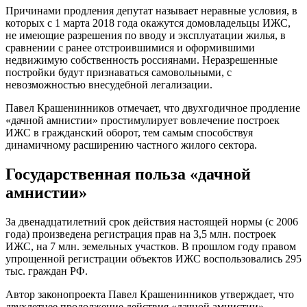
Причинами продления депутат называет неравные условия, в
которых с 1 марта 2018 года окажутся домовладельцы ИЖС,
не имеющие разрешения по вводу и эксплуатации жилья, в
сравнении с ранее отстроившимися и оформившими
недвижимую собственность россиянами. Неразрешенные
постройки будут признаваться самовольными, с
невозможностью внесудебной легализации.
Павел Крашенинников отмечает, что двухгодичное продление
«дачной амнистии» простимулирует вовлечение построек
ИЖС в гражданский оборот, тем самым способствуя
динамичному расширению частного жилого сектора.
Государственная польза «дачной
амнистии»
За двенадцатилетний срок действия настоящей нормы (с 2006
года) произведена регистрация прав на 3,5 млн. построек
ИЖС, на 7 млн. земельных участков. В прошлом году правом
упрощенной регистрации объектов ИЖС воспользовались 295
тыс. граждан РФ.
Автор законопроекта Павел Крашенинников утверждает, что
двухлетнее продолжение действия «дачной амнистии»